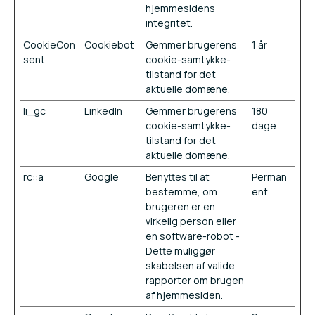
hjemmesidens
integritet.
CookieCon
Cookiebot
Gemmer brugerens
1 år
sent
cookie-samtykke-
tilstand for det
aktuelle domæne.
li_gc
LinkedIn
Gemmer brugerens
180
cookie-samtykke-
dage
tilstand for det
aktuelle domæne.
rc::a
Google
Benyttes til at
Perman
bestemme, om
ent
brugeren er en
virkelig person eller
en software-robot -
Dette muliggør
skabelsen af valide
rapporter om brugen
af hjemmesiden.