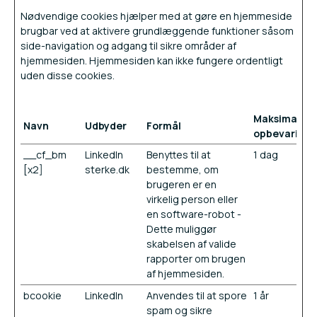
Nødvendige cookies hjælper med at gøre en hjemmeside
brugbar ved at aktivere grundlæggende funktioner såsom
side-navigation og adgang til sikre områder af
hjemmesiden. Hjemmesiden kan ikke fungere ordentligt
uden disse cookies.
Maksimal
Navn
Udbyder
Formål
opbevarings
__cf_bm
LinkedIn
Benyttes til at
1 dag
[x2]
sterke.dk
bestemme, om
brugeren er en
virkelig person eller
en software-robot -
Dette muliggør
skabelsen af valide
rapporter om brugen
af hjemmesiden.
bcookie
LinkedIn
Anvendes til at spore
1 år
spam og sikre