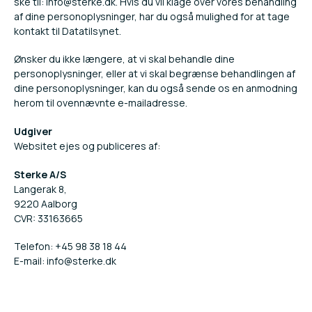
ske til:
info@sterke.dk
. Hvis du vil klage over vores behandling
af dine personoplysninger, har du også mulighed for at tage
kontakt til
Datatilsynet
.
Ønsker du ikke længere, at vi skal behandle dine
personoplysninger, eller at vi skal begrænse behandlingen af
dine personoplysninger, kan du også sende os en anmodning
herom til ovennævnte e-mailadresse.
Udgiver
Websitet ejes og publiceres af:
Sterke A/S
Langerak 8,
9220 Aalborg
CVR: 33163665
Telefon: +45 98 38 18 44
E-mail:
info@sterke.dk