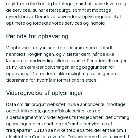
registrere dine køb og betalinger, samt at kunne levere dig
de services, du har efterspurgt, som fx at modtage
nyhedsbreve. Derudover anvender vi oplysningerne til at
optimere og forbedre vores services og indhold.
Periode for opbevaring
Vi opbevarer oplysninger i det tidsrum, som er tilladt i
henhold til lovgivningen, og vi sletter dem, når de ikke
længere er nødvendige eller relevante. Perioden afhænger
af, hvilken karakter oplysningen er og baggrunden for
opbevaring. Det er derfor ikke muligt at give en generel
tidsramme for, hvornår informationer slettes.
Videregivelse af oplysninger
Data om din brug af websitet, hvilke annoncer du modtager
og evt. klikker på, geografisk placering, køn og
alderssegment m.v. videregives til tredjeparter i det omfang
oplysningerne er kendt, og såfremt vi benytter os af
tredjeparter. Du kan se hvilke tredjeparter, der er tale om, i
afsnittet om Cookies ovenfor. Oplysningerne bliver anvendt til