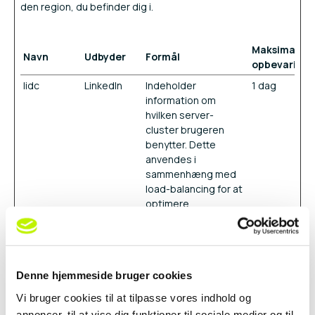
den region, du befinder dig i.
Maksimal
Navn
Udbyder
Formål
opbevarings
lidc
LinkedIn
Indeholder
1 dag
information om
hvilken server-
cluster brugeren
benytter. Dette
anvendes i
sammenhæng med
load-balancing for at
optimere
brugeroplevelsen på
hjemmesiden.
Denne hjemmeside bruger cookies
Statistik (2)
Vi bruger cookies til at tilpasse vores indhold og
Statistiske cookies giver hjemmesideejere indsigt i
annoncer, til at vise dig funktioner til sociale medier og til