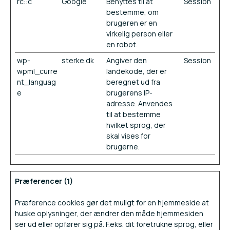
rc::c
Google
Benyttes til at
Session
bestemme, om
brugeren er en
virkelig person eller
en robot.
wp-
sterke.dk
Angiver den
Session
wpml_curre
landekode, der er
nt_languag
beregnet ud fra
e
brugerens IP-
adresse. Anvendes
til at bestemme
hvilket sprog, der
skal vises for
brugerne.
Præferencer (1)
Præference cookies gør det muligt for en hjemmeside at
huske oplysninger, der ændrer den måde hjemmesiden
ser ud eller opfører sig på. F.eks. dit foretrukne sprog, eller