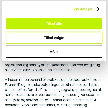
Vis detaljer
Privatlivspolitik
Tillad alle
Generelt
Personoplysninger er alle former for informationer, som i et
Tillad valgte
eller andet omfang kan henføres til dig. Når du benytter vores
website, så indsamler og behandler vi en række af sådanne
informationer. Det sker f.eks. ved helt almindelige
Afvis
interaktioner på hjemmesiden som fx at du tilmelder dig
vores nyhedsbrev, deltager i en konkurrence/undersøgelse,
registrerer dig som ny bruger/abonnent eller ved øvrig brug
af services eller køb via vores hjemmeside.
Vi indsamler og behandler typisk følgende slags oplysninger:
Et unikt ID og tekniske oplysninger om din computer, tablet
eller mobiltelefon, dit IP-nummer, geografisk placering, samt
hvilke sider du klikker på. I det omfang du selv giver eksplicit
samtykke og selv indtaster informationerne, behandler vi
desuden: Navn, telefonnummer, e-mail, adresse og